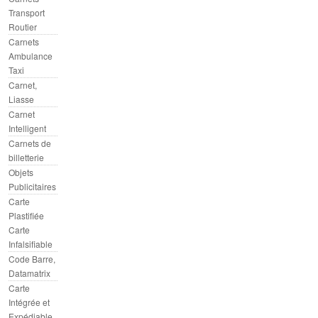
Transport
Routier
Carnets
Ambulance
Taxi
Carnet,
Liasse
Carnet
Intelligent
Carnets de
billetterie
Objets
Publicitaires
Carte
Plastifiée
Carte
Infalsifiable
Code Barre,
Datamatrix
Carte
Intégrée et
Expédiable