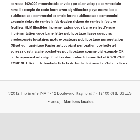
adresse 162x229 mecanisable
enveloppe c4
enveloppe commerciale
rempli
exemple de code barre avec signification pays
exemple de
publipostage commercial
exemple lettre publipostage commercial
exemple ticket de tombola
fabrication tickets de tombola
facture
feuillets
HLM
illusibles
incrementation code barre en jet d'encre
incrémentation code barre
lettre publipostage
liasse coupons
prédécoupés
locataires
mots évocateurs publipostage
numérotation
Offset ou numérique
Papier autocopiant
perforation
pochette a4
adresse destinataire
pochettes
publipostage commercial exemple
QR
code
représentants
signification des codes à barres
ticket A SOUCHE
TOMBOLA
ticket de tombola
tickets de tombola à souche
état des lieux
©2012 Imprimerie IMAP - 12 Boulevard Raymond 7 - 12100 CREISSELS
(France) -
Mentions légales