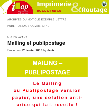
ARCHIVES DU MOT-CLÉ
EXEMPLE LETTRE
PUBLIPOSTAGE COMMERCIAL
MIS EN AVANT
Mailing et publipostage
Posted on
12 février 2013
by
denis
MAILING –
PUBLIPOSTAGE
Le Mailing
ou
Publipostage
version
papier, une solution anti-
crise qui fait recette !