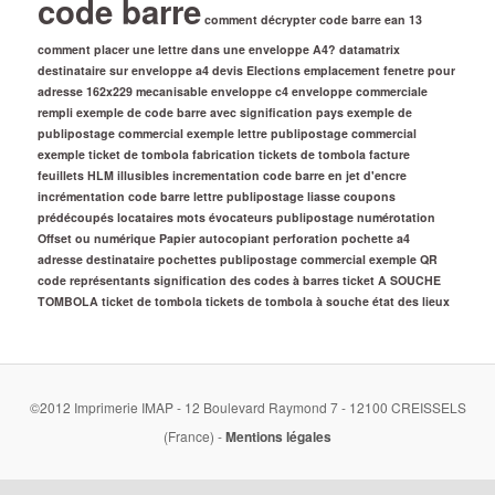
code barre
comment décrypter code barre ean 13
comment placer une lettre dans une enveloppe A4?
datamatrix
destinataire sur enveloppe a4
devis
Elections
emplacement fenetre pour
adresse 162x229 mecanisable
enveloppe c4
enveloppe commerciale
rempli
exemple de code barre avec signification pays
exemple de
publipostage commercial
exemple lettre publipostage commercial
exemple ticket de tombola
fabrication tickets de tombola
facture
feuillets
HLM
illusibles
incrementation code barre en jet d'encre
incrémentation code barre
lettre publipostage
liasse coupons
prédécoupés
locataires
mots évocateurs publipostage
numérotation
Offset ou numérique
Papier autocopiant
perforation
pochette a4
adresse destinataire
pochettes
publipostage commercial exemple
QR
code
représentants
signification des codes à barres
ticket A SOUCHE
TOMBOLA
ticket de tombola
tickets de tombola à souche
état des lieux
©2012 Imprimerie IMAP - 12 Boulevard Raymond 7 - 12100 CREISSELS
(France) -
Mentions légales