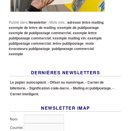
Publié dans
Newsletter
|
Mots-clés :
adresse lettre mailing
,
exemple de lettre de mailing
,
exemple de publipostage
,
exemple de publipostage commercial
,
exemple lettre
publipostage commercial
,
exemple mailing vin
,
exemple
publipostage commercial
,
lettre publipostage
,
mots
évocateurs publipostage
,
publipostage commercial
exemple
DERNIÈRES NEWSLETTERS
Le papier autocopiant.
- Offset ou numérique.
- Carnet de
billetterie.
- Signification code-barre.
- Mailing et publipostage.
-
Carnet intelligent.
NEWSLETTER IMAP
Nom
Courriel