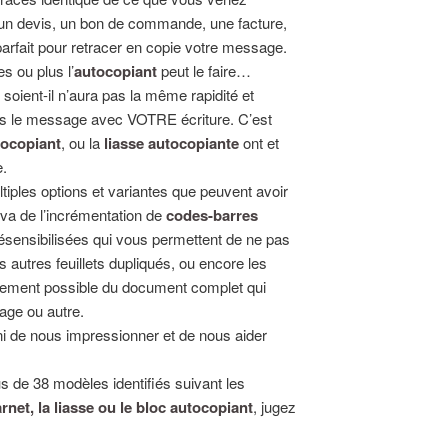
, un devis, un bon de commande, une facture,
parfait pour retracer en copie votre message.
es ou plus l’
autocopiant
peut le faire…
 soient-il n’aura pas la même rapidité et
fois le message avec VOTRE écriture. C’est
tocopiant
, ou la
liasse autocopiante
ont et
e.
iples options et variantes que peuvent avoir
 va de l’incrémentation de
codes-barres
ésensibilisées qui vous permettent de ne pas
s autres feuillets dupliqués, ou encore les
hement possible du document complet qui
age ou autre.
ni de nous impressionner et de nous aider
s de 38 modèles identifiés suivant les
rnet, la liasse ou le bloc autocopiant
, jugez