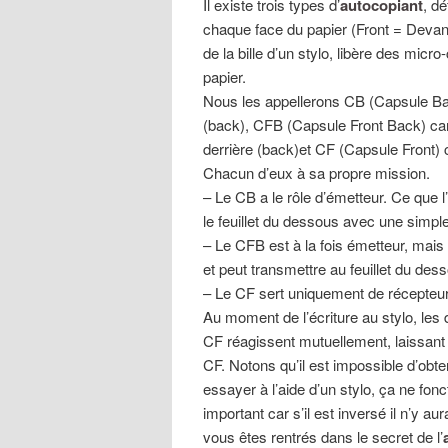
Il existe trois types d’
autocopiant
, d
chaque face du papier (Front = Devant
de la bille d’un stylo, libère des mic
papier.
Nous les appellerons CB (Capsule Bac
(back), CFB (Capsule Front Back) car
derrière (back)et CF (Capsule Front) 
Chacun d’eux à sa propre mission.
– Le CB a le rôle d’émetteur. Ce que l
le feuillet du dessous avec une simpl
– Le CFB est à la fois émetteur, mais 
et peut transmettre au feuillet du des
– Le CF sert uniquement de récepteur.
Au moment de l’écriture au stylo, les
CF réagissent mutuellement, laissant a
CF. Notons qu’il est impossible d’obt
essayer à l’aide d’un stylo, ça ne fonc
important car s’il est inversé il n’y a
vous êtes rentrés dans le secret de l’