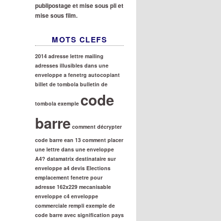
publipostage et mise sous pli et
mise sous film.
MOTS CLEFS
2014
adresse lettre mailing
adresses illusibles dans une
enveloppe a fenetrg
autocopiant
billet de tombola
bulletin de
code
tombola exemple
barre
comment décrypter
code barre ean 13
comment placer
une lettre dans une enveloppe
A4?
datamatrix
destinataire sur
enveloppe a4
devis
Elections
emplacement fenetre pour
adresse 162x229 mecanisable
enveloppe c4
enveloppe
commerciale rempli
exemple de
code barre avec signification pays