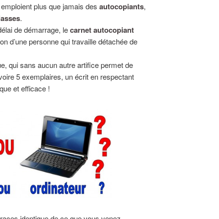
 emploient plus que jamais des
autocopiants
,
iasses
.
délai de démarrage, le
carnet autocopiant
on d’une personne qui travaille détachée de
ue, qui sans aucun autre artifice permet de
voire 5 exemplaires, un écrit en respectant
que et efficace !
traces identique de ce que vous venez