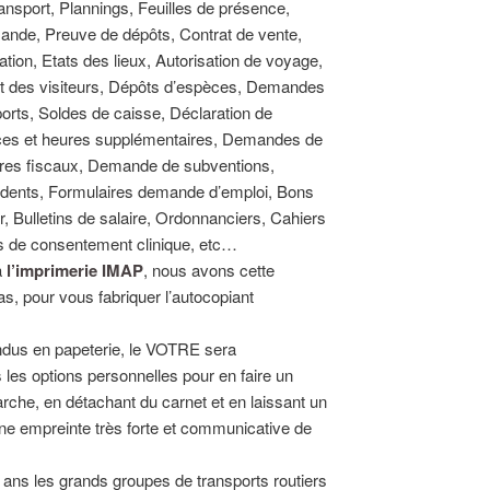
ransport, Plannings, Feuilles de présence,
ande, Preuve de dépôts, Contrat de vente,
ation, Etats des lieux, Autorisation de voyage,
nt des visiteurs, Dépôts d’espèces, Demandes
ports, Soldes de caisse, Déclaration de
ences et heures supplémentaires, Demandes de
ires fiscaux, Demande de subventions,
cidents, Formulaires demande d’emploi, Bons
r, Bulletins de salaire, Ordonnanciers, Cahiers
s de consentement clinique, etc…
 à
l’imprimerie IMAP
, nous avons cette
as, pour vous fabriquer l’autocopiant
.
dus en papeterie, le VOTRE sera
 les options personnelles pour en faire un
marche, en détachant du carnet et en laissant un
z une empreinte très forte et communicative de
 ans les grands groupes de transports routiers