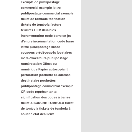
exemple de publipostage
commercial
exemple lettre
publipostage commercial
exemple
ticket de tombola
fabrication
tickets de tombola
facture
feuillets
HLM
illusibles
incrementation code barre en jet
d'encre
incrémentation code barre
lettre publipostage
liasse
coupons prédécoupés
locataires
mots évocateurs publipostage
numérotation
Offset ou
numérique
Papier autocopiant
perforation
pochette a4 adresse
destinataire
pochettes
publipostage commercial exemple
QR code
représentants
signification des codes à barres
ticket A SOUCHE TOMBOLA
ticket
de tombola
tickets de tombola à
souche
état des lieux