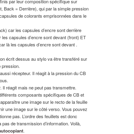
éfinis par leur composition spécifique sur
, Back = Derrière), qui par la simple pression
ro-capsules de colorants emprisonnées dans le
k) car les capsules d’encre sont derrière
 les capsules d’encre sont devant (front) ET
car là les capsules d’encre sont devant .
’on écrit dessus au stylo va être transféré sur
e pression.
aussi récepteur. Il réagit à la pression du CB
sous.
 Il réagit mais ne peut pas transmettre.
 différents composants spécifiques de CB et
pparaître une image sur le recto de la feuille
enir une image sur le côté verso. Vous pouvez
tionne pas. L’ordre des feuillets est donc
ura pas de transmission d’information. Voilà,
autocopiant
.