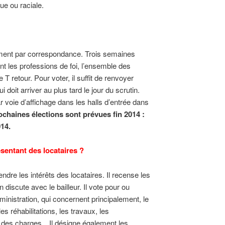
ue ou raciale.
ement par correspondance. Trois semaines
ent les professions de foi, l’ensemble des
T retour. Pour voter, il suffit de renvoyer
i doit arriver au plus tard le jour du scrutin.
voie d’affichage dans les halls d’entrée dans
ochaines élections sont prévues fin 2014 :
2014.
sentant des locataires ?
endre les intérêts des locataires. Il recense les
n discute avec le bailleur. Il vote pour ou
ministration, qui concernent principalement, le
s réhabilitations, les travaux, les
nt des charges…Il désigne également les