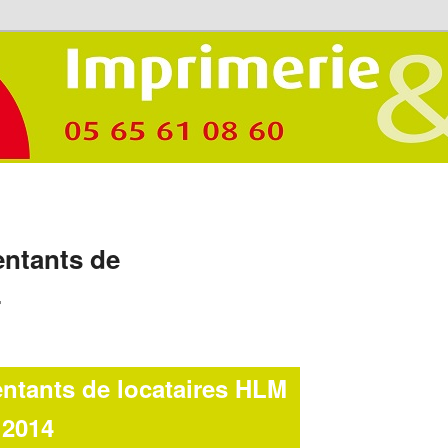
entants de
4
entants de locataires HLM
2014