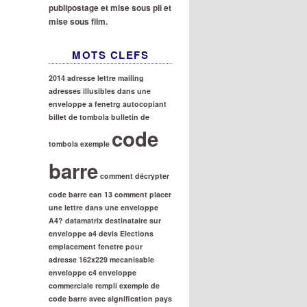
publipostage et mise sous pli et
mise sous film.
MOTS CLEFS
2014
adresse lettre mailing
adresses illusibles dans une
enveloppe a fenetrg
autocopiant
billet de tombola
bulletin de
code
tombola exemple
barre
comment décrypter
code barre ean 13
comment placer
une lettre dans une enveloppe
A4?
datamatrix
destinataire sur
enveloppe a4
devis
Elections
emplacement fenetre pour
adresse 162x229 mecanisable
enveloppe c4
enveloppe
commerciale rempli
exemple de
code barre avec signification pays