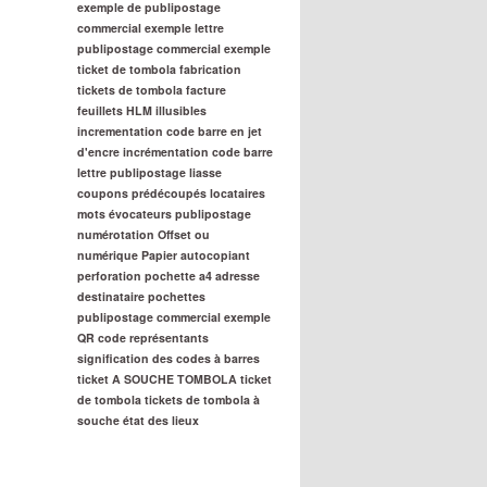
exemple de publipostage
commercial
exemple lettre
publipostage commercial
exemple
ticket de tombola
fabrication
tickets de tombola
facture
feuillets
HLM
illusibles
incrementation code barre en jet
d'encre
incrémentation code barre
lettre publipostage
liasse
coupons prédécoupés
locataires
mots évocateurs publipostage
numérotation
Offset ou
numérique
Papier autocopiant
perforation
pochette a4 adresse
destinataire
pochettes
publipostage commercial exemple
QR code
représentants
signification des codes à barres
ticket A SOUCHE TOMBOLA
ticket
de tombola
tickets de tombola à
souche
état des lieux