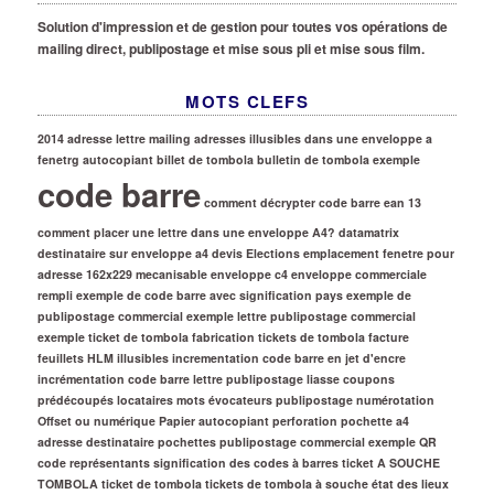
Solution d'impression et de gestion pour toutes vos opérations de
mailing direct, publipostage et mise sous pli et mise sous film.
MOTS CLEFS
2014
adresse lettre mailing
adresses illusibles dans une enveloppe a
fenetrg
autocopiant
billet de tombola
bulletin de tombola exemple
code barre
comment décrypter code barre ean 13
comment placer une lettre dans une enveloppe A4?
datamatrix
destinataire sur enveloppe a4
devis
Elections
emplacement fenetre pour
adresse 162x229 mecanisable
enveloppe c4
enveloppe commerciale
rempli
exemple de code barre avec signification pays
exemple de
publipostage commercial
exemple lettre publipostage commercial
exemple ticket de tombola
fabrication tickets de tombola
facture
feuillets
HLM
illusibles
incrementation code barre en jet d'encre
incrémentation code barre
lettre publipostage
liasse coupons
prédécoupés
locataires
mots évocateurs publipostage
numérotation
Offset ou numérique
Papier autocopiant
perforation
pochette a4
adresse destinataire
pochettes
publipostage commercial exemple
QR
code
représentants
signification des codes à barres
ticket A SOUCHE
TOMBOLA
ticket de tombola
tickets de tombola à souche
état des lieux