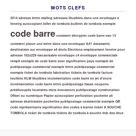
MOTS CLEFS
2014
adresse lettre mailing
adresses illusibles dans une enveloppe a
fenetrg
autocopiant
billet de tombola
bulletin de tombola exemple
code barre
comment décrypter code barre ean 13
comment placer une lettre dans une enveloppe A4?
datamatrix
destinataire sur enveloppe a4
devis
Elections
emplacement fenetre pour
adresse 162x229 mecanisable
enveloppe c4
enveloppe commerciale
rempli
exemple de code barre avec signification pays
exemple de
publipostage commercial
exemple lettre publipostage commercial
exemple ticket de tombola
fabrication tickets de tombola
facture
feuillets
HLM
illusibles
incrementation code barre en jet d'encre
incrémentation code barre
lettre publipostage
liasse coupons
prédécoupés
locataires
mots évocateurs publipostage
numérotation
Offset ou numérique
Papier autocopiant
perforation
pochette a4
adresse destinataire
pochettes
publipostage commercial exemple
QR
code
représentants
signification des codes à barres
ticket A SOUCHE
TOMBOLA
ticket de tombola
tickets de tombola à souche
état des lieux