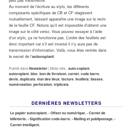
peut pas transmettre.
Au moment de l’écriture au stylo, les différents
composants spécifiques de CB et CF réagissent
mutuellement, laissant apparaître une image sur le recto
de la feuille CF. Notons qu’il est impossible d’obtenir une
image sur le côté verso. Vous pouvez essayer à l’aide
d’un stylo, ça ne fonctionne pas. L’ordre des feuillets est
donc important car s’il est inversé il n’y aura pas de
transmission d’information. Voilà, vous êtes rentrés dans
le secret de l’
autocopiant
.
Publié dans
Newsletter
|
Mots-clés :
auto-copiant
,
autocopiant
,
bloc
,
bon de livraison
,
carnet
,
code barre
,
devis
,
duplicata
,
état des lieux
,
facture
,
feuillets
,
liasses
,
numérotation
,
perforation
,
triplicata
DERNIÈRES NEWSLETTERS
Le papier autocopiant.
- Offset ou numérique.
- Carnet de
billetterie.
- Signification code-barre.
- Mailing et publipostage.
-
Carnet intelligent.