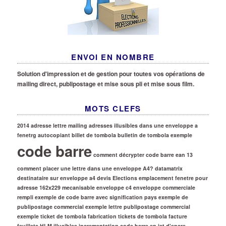
ENVOI EN NOMBRE
Solution d'impression et de gestion pour toutes vos opérations de
mailing direct, publipostage et mise sous pli et mise sous film.
MOTS CLEFS
2014
adresse lettre mailing
adresses illusibles dans une enveloppe a
fenetrg
autocopiant
billet de tombola
bulletin de tombola exemple
code barre
comment décrypter code barre ean 13
comment placer une lettre dans une enveloppe A4?
datamatrix
destinataire sur enveloppe a4
devis
Elections
emplacement fenetre pour
adresse 162x229 mecanisable
enveloppe c4
enveloppe commerciale
rempli
exemple de code barre avec signification pays
exemple de
publipostage commercial
exemple lettre publipostage commercial
exemple ticket de tombola
fabrication tickets de tombola
facture
feuillets
HLM
illusibles
incrementation code barre en jet d'encre