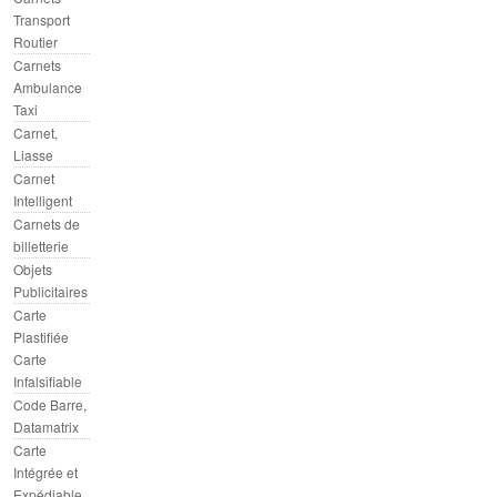
Transport
Routier
Carnets
Ambulance
Taxi
Carnet,
Liasse
Carnet
Intelligent
Carnets de
billetterie
Objets
Publicitaires
Carte
Plastifiée
Carte
Infalsifiable
Code Barre,
Datamatrix
Carte
Intégrée et
Expédiable