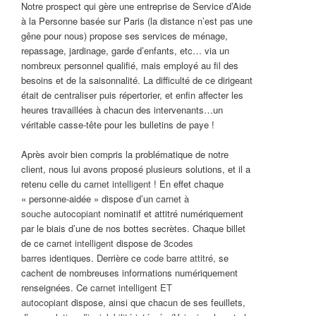
Notre prospect qui gère une entreprise de Service d’Aide
à la Personne basée sur Paris (la distance n’est pas une
gêne pour nous) propose ses services de ménage,
repassage, jardinage, garde d’enfants, etc… via un
nombreux personnel qualifié, mais employé au fil des
besoins et de la saisonnalité. La difficulté de ce dirigeant
était de centraliser puis répertorier, et enfin affecter les
heures travaillées à chacun des intervenants…un
véritable casse-tête pour les bulletins de paye !
Après avoir bien compris la problématique de notre
client, nous lui avons proposé plusieurs solutions, et il a
retenu celle du
carnet intelligent
! En effet chaque
« personne-aidée » dispose d’un
carnet à
souche autocopiant
nominatif et attitré numériquement
par le biais d’une de nos bottes secrètes. Chaque billet
de ce
carnet intelligent
dispose de 3
codes
barres
identiques. Derrière ce
code barre attitré
, se
cachent de nombreuses informations numériquement
renseignées. Ce
carnet intelligent ET
autocopiant
dispose, ainsi que chacun de ses feuillets,