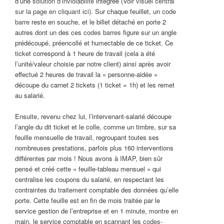
d’une
solution d’inviolabilité
intégrée
(Voir visuel central
sur la page en cliquant ici)
. Sur chaque feuillet, un
code
barre
reste en souche, et le billet détaché en porte 2
autres dont un des ces
codes barres
figure sur un angle
prédécoupé, préencollé et humectable de ce ticket. Ce
ticket correspond à 1 heure de travail (cela a été
l’unité/valeur choisie par notre client) ainsi après avoir
effectué 2 heures de travail la « personne-aidée »
découpe du carnet 2 tickets (1 ticket = 1h) et les remet
au salarié.
Ensuite, revenu chez lui, l’intervenant-salarié découpe
l’angle du dit ticket et le colle, comme un timbre, sur sa
feuille mensuelle de travail, regroupant toutes ses
nombreuses prestations, parfois plus 160 interventions
différentes par mois ! Nous avons à
IMAP
, bien sûr
pensé et créé cette « feuille-tableau mensuel » qui
centralise les coupons du salarié, en respectant les
contraintes du traitement comptable des données qu’elle
porte. Cette feuille est en fin de mois traitée par le
service gestion de l’entreprise et en 1 minute, montre en
main, le service comptable en scannant les
codes-